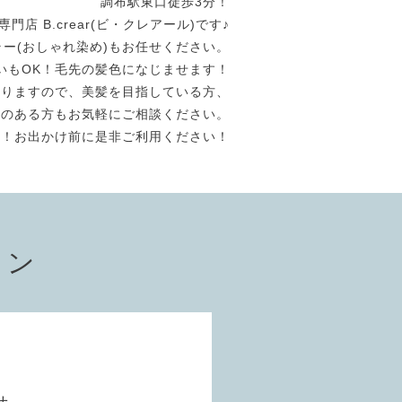
調布駅東口徒歩3分！
店 B.crear(ビ・クレアール)です♪
ラー(おしゃれ染め)もお任せください。
いもOK！毛先の髪色になじませます！
おりますので、美髪を目指している方、
験のある方もお気軽にご相談ください。
迎！お出かけ前に是非ご利用ください！
ョン
せ