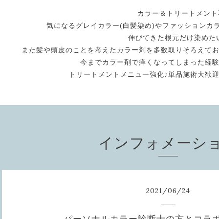
カラー＆トリートメント専門
気になるグレイカラー(白髪染め)やファッションカ
伸びてきた根元だけ染めた
また髪や頭皮のことを考えたカラー剤を多数取りそろえて
今までカラー剤で痒くなってしまった経
トリートメントメニュー強化♪単品施術大歓
インフォメーシ
2021
/
06
/
24
パーソナルカラー診断士の方とコラボ