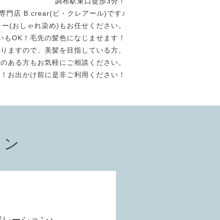
調布駅東口徒歩3分！
店 B.crear(ビ・クレアール)です♪
ラー(おしゃれ染め)もお任せください。
いもOK！毛先の髪色になじませます！
おりますので、美髪を目指している方、
験のある方もお気軽にご相談ください。
迎！お出かけ前に是非ご利用ください！
ョン
レーション♪