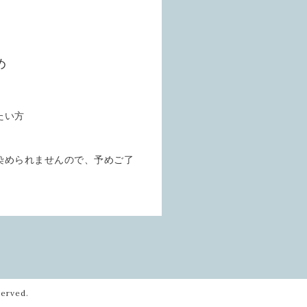
め
たい方
染められませんので、予めご了
served.