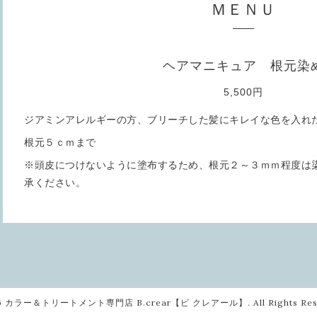
ＭＥＮＵ
ヘアマニキュア 根元染
5,500円
ジアミンアレルギーの方、ブリーチした髪にキレイな色を入れ
根元５ｃｍまで
※頭皮につけないように塗布するため、根元２～３ｍｍ程度は
承ください。
6
カラー＆トリートメント専門店 B.crear【ビ クレアール】
. All Rights Re