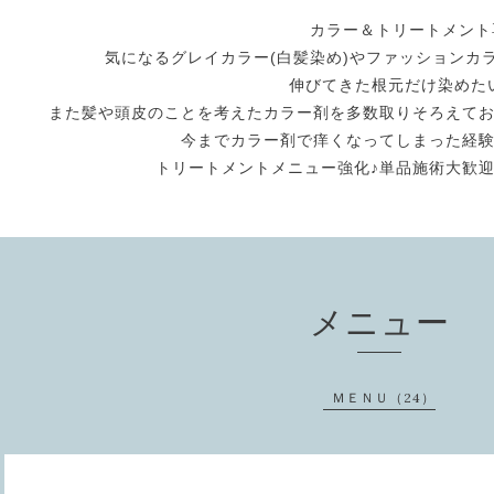
カラー＆トリートメント専門
気になるグレイカラー(白髪染め)やファッションカ
伸びてきた根元だけ染めた
また髪や頭皮のことを考えたカラー剤を多数取りそろえて
今までカラー剤で痒くなってしまった経
トリートメントメニュー強化♪単品施術大歓
メニュー
ＭＥＮＵ（24）