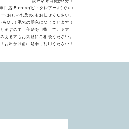
調布駅東口徒歩3分！
店 B.crear(ビ・クレアール)です♪
ラー(おしゃれ染め)もお任せください。
いもOK！毛先の髪色になじませます！
おりますので、美髪を目指している方、
験のある方もお気軽にご相談ください。
迎！お出かけ前に是非ご利用ください！