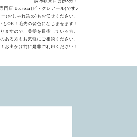
調布駅東口徒歩3分！
店 B.crear(ビ・クレアール)です♪
ラー(おしゃれ染め)もお任せください。
いもOK！毛先の髪色になじませます！
おりますので、美髪を目指している方、
験のある方もお気軽にご相談ください。
迎！お出かけ前に是非ご利用ください！